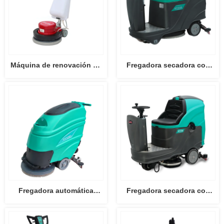
Máquina de renovación de
Fregadora secadora con
pesaje de discos HY004
operador a bordo tipo mini
HY55B
Fregadora automática
Fregadora secadora con
HY50B3
operador a bordo HY75B