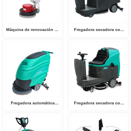
Máquina de renovación de
Fregadora secadora con
pesaje de discos HY004
operador a bordo tipo mini
HY55B
Fregadora automática
Fregadora secadora con
HY50B3
operador a bordo HY75B