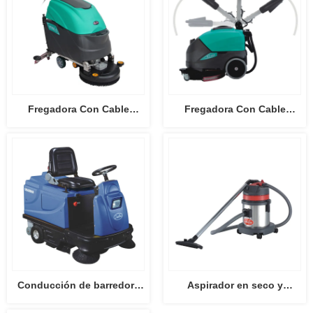
Fregadora Con Cable
Fregadora Con Cable
HY45C-2
HY46C
Conducción de barredora
Aspirador en seco y
tipo CB-2006
húmedo CB15